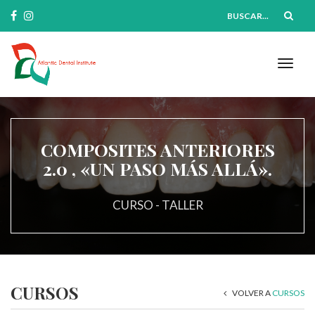
Buscar...
Toggl
naviga
COMPOSITES ANTERIORES
2.0 , «UN PASO MÁS ALLÁ».
CURSO - TALLER
CURSOS
VOLVER A
CURSOS